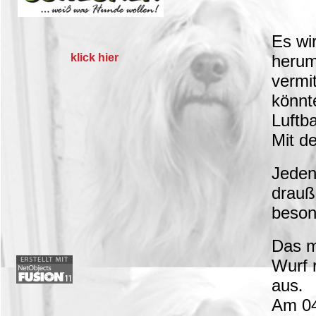
Es wi
klick hier
herum
vermi
könnt
Luftb
Mit d
Jeden
drauß
beson
Das m
Wurf r
aus
.
Am 04