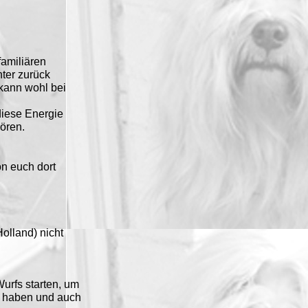
familiären
hter zurück
 kann wohl bei
iese Energie
ören.
on euch dort
olland) nicht
urfs starten, um
lt haben und auch