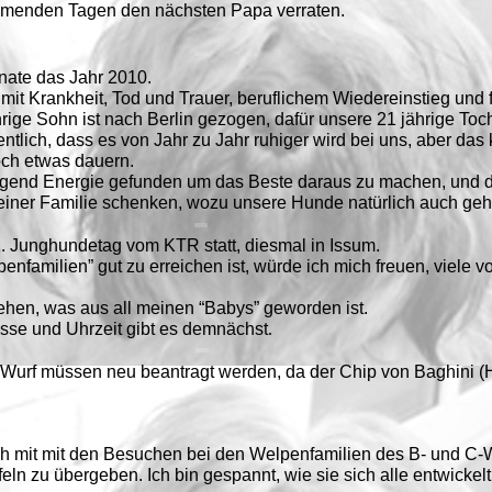
mmenden Tagen den nächsten Papa verraten.
nate das Jahr 2010.
 mit Krankheit, Tod und Trauer, beruflichem Wiedereinstieg und 
ige Sohn ist nach Berlin gezogen, dafür unsere 21 jährige Toc
tlich, dass es von Jahr zu Jahr ruhiger wird bei uns, aber das
och etwas dauern.
ügend Energie gefunden um das Beste daraus zu machen, und d
 meiner Familie schenken, wozu unsere Hunde natürlich auch geh
2. Junghundetag vom KTR statt, diesmal in Issum.
enfamilien” gut zu erreichen ist, würde ich mich freuen, viele v
ehen, was aus all meinen “Babys” geworden ist.
sse und Uhrzeit gibt es demnächst
.
-Wurf müssen neu beantragt werden, da der Chip von Baghini (H
mit mit den Besuchen bei den Welpenfamilien des B- und C-W
eln zu übergeben. Ich bin gespannt, wie sie sich alle entwicke