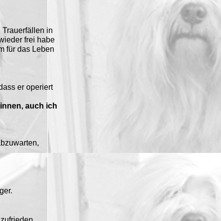
Trauerfällen in
wieder frei habe
m für das Leben
ass er operiert
innen, auch ich
 abzuwarten,
ger.
zufrieden.