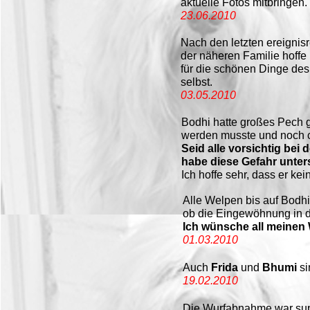
aktuelle Fotos mitbringen.
23.06.2010
Nach den letzten ereignis
der näheren Familie hoffe 
für die schönen Dinge de
selbst.
03.05.2010
Bodhi hatte großes Pech g
werden musste und noch c
Seid alle vorsichtig be
habe diese Gefahr unter
Ich hoffe sehr, dass er ke
Alle Welpen bis auf Bodhi
ob die Eingewöhnung in d
Ich wünsche all meinen 
01.03.2010
Auch
Frida
und
Bhumi
si
19.02.2010
Die Wurfabnahme war supe