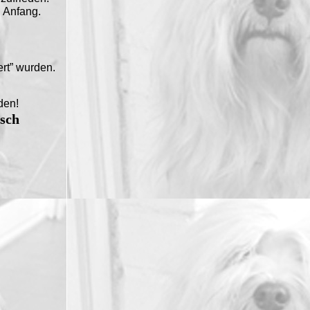
 Anfang.
ert” wurden.
den!
sch