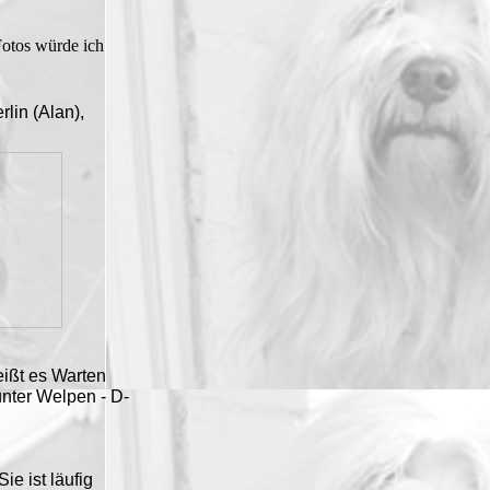
Fotos würde ich
lin (Alan),
eißt es Warten
nter Welpen - D-
e ist läufig