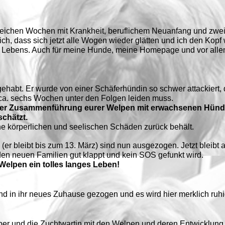
reichen Wochen mit Krankheit, beruflichem Neuanfang und zwei 
ich, dass sich jetzt alle Wogen wieder glätten und ich den Kopf 
s Lebens. Auch für meine Hunde, meine Homepage und vor alle
ehabt. Er wurde von einer Schäferhündin so schwer attackiert, d
a. sechs Wochen unter den Folgen leiden muss.
i der Zusammenführung eurer Welpen mit erwachsenen Hünd
schätzt.
ine körperlichen und seelischen Schäden zurück behält.
 (er bleibt bis zum 13. März) sind nun ausgezogen. Jetzt bleibt
en neuen Familien gut klappt und kein SOS gefunkt wird.
Welpen ein tolles langes Leben!
nd in ihr neues Zuhause gezogen und es wird hier merklich ruhi
r und die Zuchtwartin mit den Welpen und deren Entwicklung 